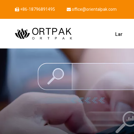
+86-18796891495
office@orientalpak.com


Lar