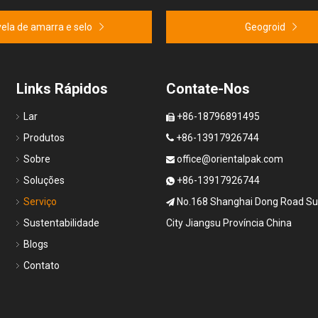
vela de amarra e selo
Geogroid
Links Rápidos
Contate-Nos
Lar
+86-18796891495

Produtos
+86-13917926744

Sobre
office@orientalpak.com

Soluções
+86-13917926744

Serviço
No.168 Shanghai Dong Road S

Sustentabilidade
City Jiangsu Província China
Blogs
Contato