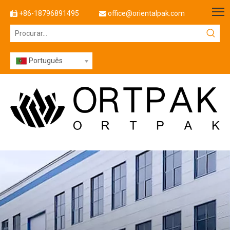
+86-18796891495
office@orientalpak.com


Português