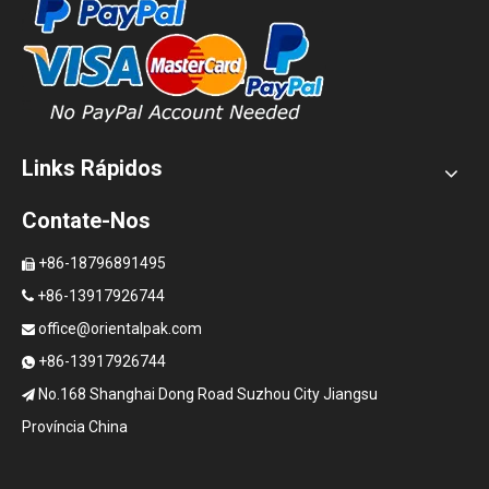
Links Rápidos
Contate-Nos
+86-18796891495

+86-13917926744

office@orientalpak.com

+86-13917926744

No.168 Shanghai Dong Road Suzhou City Jiangsu

Província China