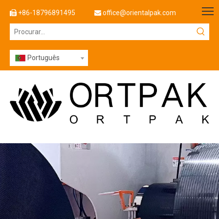
+86-18796891495
office@orientalpak.com


Português