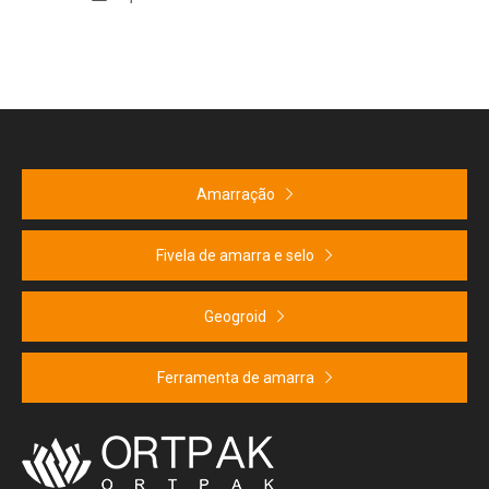
de folha de animais
reforçados, normalmente
através da soldagem por
agulha ultrassônica.
Dependendo dos requisitos
de engenharia, alguns
diafragmas são perfurados.
Amarração
Fivela de amarra e selo
Geogroid
Ferramenta de amarra