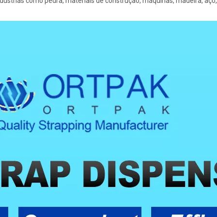
ústrias como pedra, materiais de construção, máquinas, madeira, aço,