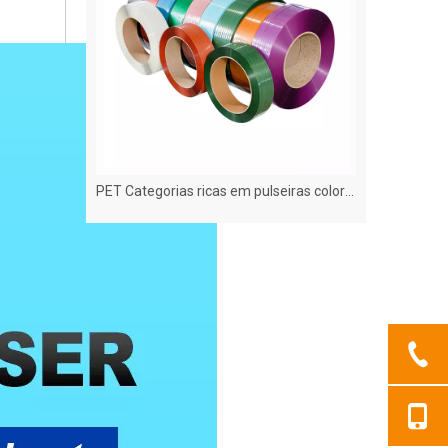
Pet Strapping-alta resistência à tração, boa flexibilidade
PET Categorias ricas em pulseiras coloridas, diversos modelos