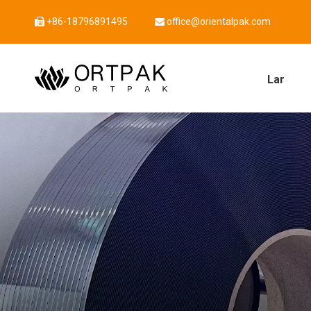
+86-18796891495
office@orientalpak.com


Lar